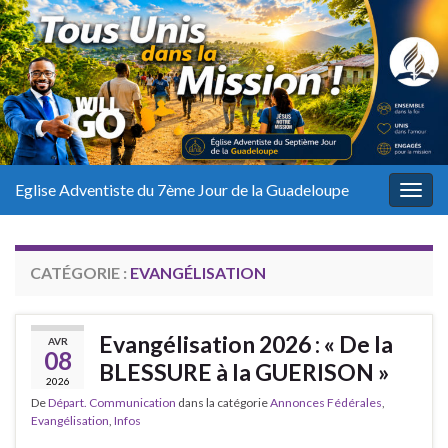
Eglise Adventiste du 7ème Jour de la Guadeloupe
Togg
navig
CATÉGORIE :
EVANGÉLISATION
Evangélisation 2026 : « De la
AVR
08
BLESSURE à la GUERISON »
2026
De
Départ. Communication
dans la catégorie
Annonces Fédérales
,
Evangélisation
,
Infos