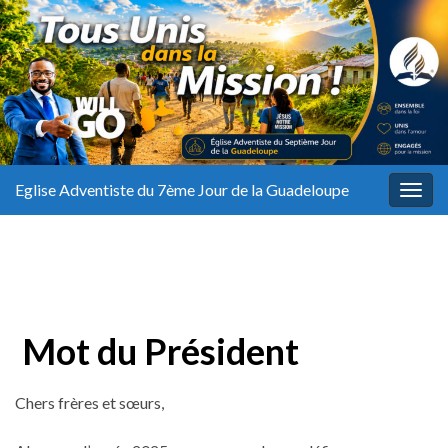
Eglise Adventiste du 7ème Jour de la Guadeloupe
Togg
navig
Mot du Président
Chers frères et sœurs,