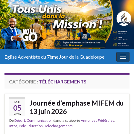
Eglise Adventiste du 7ème Jour de la Guadeloupe
Togg
navig
CATÉGORIE :
TÉLÉCHARGEMENTS
Journée d’emphase MIFEM du
MAI
05
13 juin 2026
2026
De
Départ. Communication
dans la catégorie
Annonces Fédérales
,
Infos
,
Pôle Education
,
Téléchargements