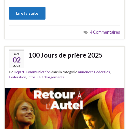
Lire la suite
4 Commentaires
100 Jours de prière 2025
AVR
02
2025
De
Départ. Communication
dans la catégorie
Annonces Fédérales
,
Fédération
,
Infos
,
Téléchargements