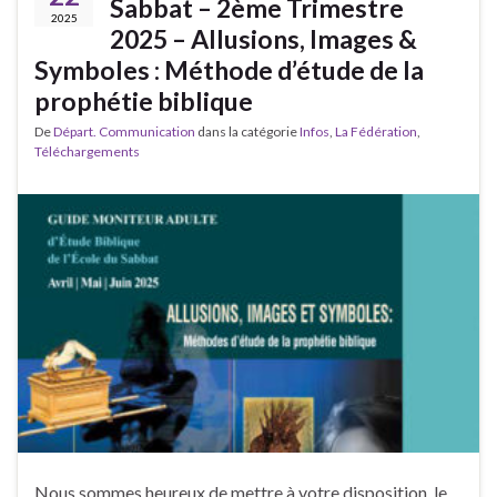
Sabbat – 2ème Trimestre
2025
2025 – Allusions, Images &
Symboles : Méthode d’étude de la
prophétie biblique
De
Départ. Communication
dans la catégorie
Infos
,
La Fédération
,
Téléchargements
Nous sommes heureux de mettre à votre disposition, le