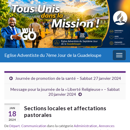
Eglise Adventiste du 7ème Jour de la Guadeloupe
Togg
navig
Journée de promotion de la santé – Sabbat 27 janvier 2024
Message pour la journée de la « Liberté Religieuse » – Sabbat
20 janvier 2024
Sections locales et affectations
JAN
18
pastorales
2024
De
Départ. Communication
dans la catégorie
Administration
,
Annonces