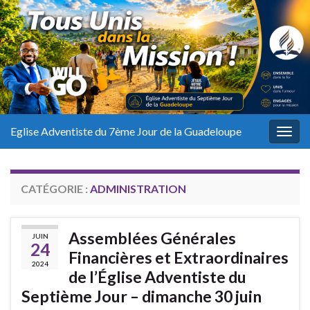
Eglise Adventiste du 7ème Jour de la Guadeloupe
Togg
navig
CATÉGORIE :
ADMINISTRATION
Assemblées Générales
JUIN
24
Financières et Extraordinaires
2024
de l’Église Adventiste du
Septième Jour – dimanche 30 juin