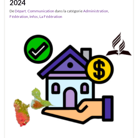
2024
De
Départ. Communication
dans la catégorie
Administration
,
Fédération
,
Infos
,
La Fédération