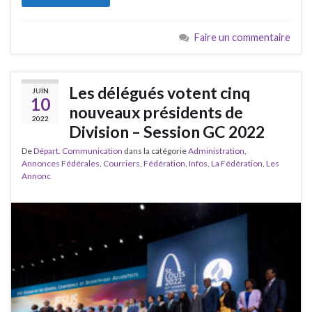
Faire un commentaire
Les délégués votent cinq
JUIN
10
nouveaux présidents de
2022
Division – Session GC 2022
De
Départ. Communication
dans la catégorie
Administration
,
Annonces Fédérales
,
Courriers
,
Fédération
,
Infos
,
La Fédération
,
Les
Annonc