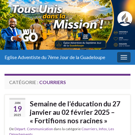
Eglise Adventiste du 7ème Jour de la Guadeloupe
Togg
navig
CATÉGORIE :
COURRIERS
Semaine de l’éducation du 27
JAN
19
janvier au 02 février 2025 –
2025
« Fortifions nos racines »
De
Départ. Communication
dans la catégorie
Courriers
,
Infos
,
Les
Départements