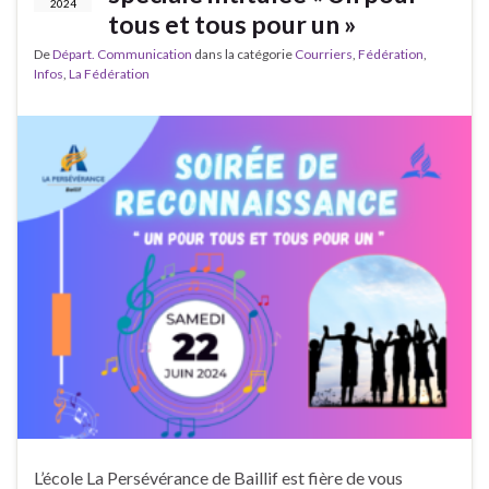
2024
tous et tous pour un »
De
Départ. Communication
dans la catégorie
Courriers
,
Fédération
,
Infos
,
La Fédération
L’école La Persévérance de Baillif est fière de vous