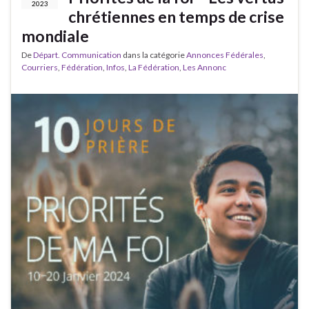
2023
chrétiennes en temps de crise
mondiale
De
Départ. Communication
dans la catégorie
Annonces Fédérales
,
Courriers
,
Fédération
,
Infos
,
La Fédération
,
Les Annonc