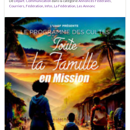
De
Départ. Communication
dans la catégorie
Annonces Fédérales
,
Courriers
,
Fédération
,
Infos
,
La Fédération
,
Les Annonc