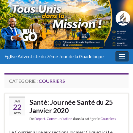
Eglise Adventiste du 7ème Jour de la Guadeloupe
Togg
navig
CATÉGORIE :
COURRIERS
Santé: Journée Santé du 25
JAN
22
Janvier 2020
2020
De
Départ. Communication
dans la catégorie
Courriers
Le Courrier à lire aux sections locales: Cliquez ici Le