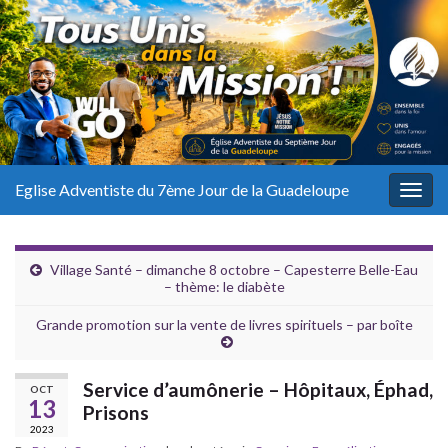
Eglise Adventiste du 7ème Jour de la Guadeloupe
Togg
navig
Village Santé – dimanche 8 octobre – Capesterre Belle-Eau
– thème: le diabète
Grande promotion sur la vente de livres spirituels – par boîte
Service d’aumônerie – Hôpitaux, Éphad,
OCT
13
Prisons
2023