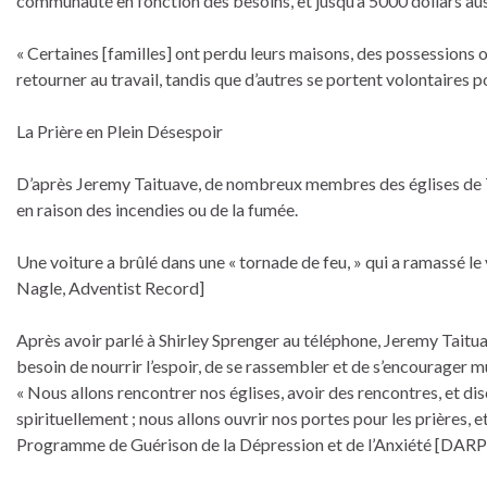
communauté en fonction des besoins, et jusqu’à 5000 dollars aust
« Certaines [familles] ont perdu leurs maisons, des possessions 
retourner au travail, tandis que d’autres se portent volontaires po
La Prière en Plein Désespoir
D’après Jeremy Taituave, de nombreux membres des églises de
en raison des incendies ou de la fumée.
Une voiture a brûlé dans une « tornade de feu, » qui a ramassé le vé
Nagle, Adventist Record]
Après avoir parlé à Shirley Sprenger au téléphone, Jeremy Taitua
besoin de nourrir l’espoir, de se rassembler et de s’encourager 
« Nous allons rencontrer nos églises, avoir des rencontres, et d
spirituellement ; nous allons ouvrir nos portes pour les prières, 
Programme de Guérison de la Dépression et de l’Anxiété [DARP], 