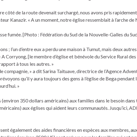
e côté de la route devenait surchargé, nous avons pris rapidement 
asteur Kanazir. « A un moment, notre église ressemblait à l’arche de 
isse fumée. [Photo : Fédération du Sud de la Nouvelle-Galles du Su
s ; l’un d’entre eux a perdu une maison à Tumut, mais deux autres
 « A Corryong, [le membre d’église et bénévole du Service Rural des
apport à tous les autres. »
de compagnie, » a dit Sarina Taituave, directrice de l’Agence Adven
yons qu’il y aura toujours des gens à l’église de Bega pendant l
urd’hui. »
 (environ 350 dollars américains) aux familles dans le besoin dans t
 américains) aux églises qui aident leurs communautés. Jusqu’ici, AD
ent également des aides financières en espèces aux membres, aux é