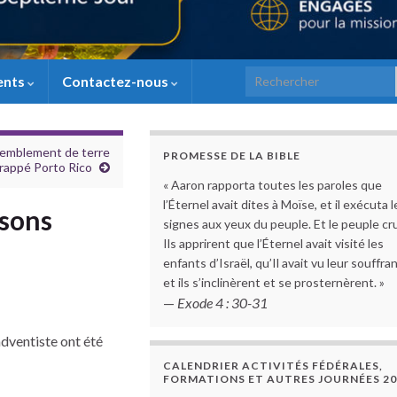
Search for:
ents
Contactez-nous
tremblement de terre
PROMESSE DE LA BIBLE
frappé Porto Rico
« Aaron rapporta toutes les paroles que
l’Éternel avait dites à Moïse, et il exécuta l
isons
signes aux yeux du peuple. Et le peuple cru
Ils apprirent que l’Éternel avait visité les
enfants d’Israël, qu’Il avait vu leur souffra
et ils s’inclinèrent et se prosternèrent. »
—
Exode 4 : 30-31
adventiste ont été
CALENDRIER ACTIVITÉS FÉDÉRALES,
FORMATIONS ET AUTRES JOURNÉES 20