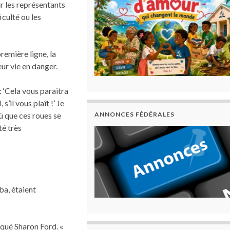
r les représentants
iculté ou les
emière ligne, la
ur vie en danger.
 : ‘Cela vous paraitra
s’il vous plaît !’ Je
où que ces roues se
ANNONCES FÉDÉRALES
té très
a, étaient
liqué Sharon Ford. «