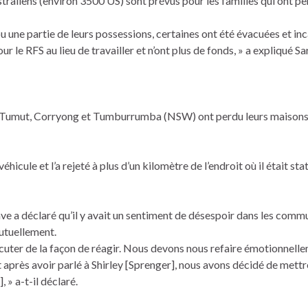
raliens (environ 3500 US) sont prévus pour les familles qui ont pe
ou une partie de leurs possessions, certaines ont été évacuées et in
ur le RFS au lieu de travailler et n’ont plus de fonds, » a expliqué Sa
 Tumut, Corryong et Tumburrumba (NSW) ont perdu leurs maisons 
hicule et l’a rejeté à plus d’un kilomètre de l’endroit où il était stat
ve a déclaré qu’il y avait un sentiment de désespoir dans les comm
mutuellement.
iscuter de la façon de réagir. Nous devons nous refaire émotionnell
et après avoir parlé à Shirley [Sprenger], nous avons décidé de mettr
» a-t-il déclaré.