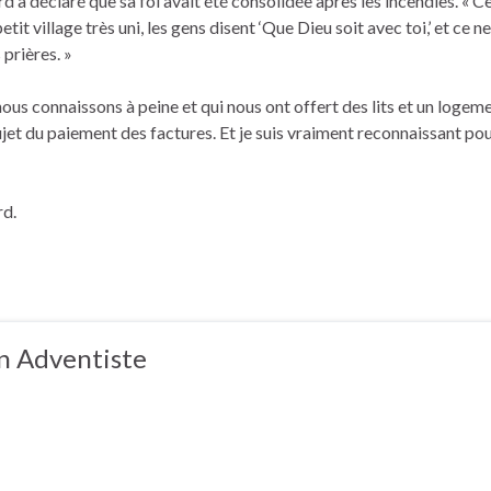
rd a déclaré que sa foi avait été consolidée après les incendies. « Ce
etit village très uni, les gens disent ‘Que Dieu soit avec toi,’ et ce
prières. »
us connaissons à peine et qui nous ont offert des lits et un logeme
ujet du paiement des factures. Et je suis vraiment reconnaissant pou
rd.
 Adventiste