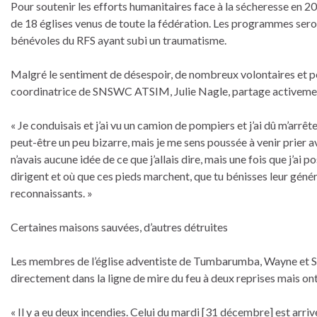
Pour soutenir les efforts humanitaires face à la sécheresse en
de 18 églises venus de toute la fédération. Les programmes seront
bénévoles du RFS ayant subi un traumatisme.
Malgré le sentiment de désespoir, de nombreux volontaires et pe
coordinatrice de SNSWC ATSIM, Julie Nagle, partage activement s
« Je conduisais et j’ai vu un camion de pompiers et j’ai dû m’arrête
peut-être un peu bizarre, mais je me sens poussée à venir prier avec 
n’avais aucune idée de ce que j’allais dire, mais une fois que j’ai
dirigent et où que ces pieds marchent, que tu bénisses leur généro
reconnaissants. »
Certaines maisons sauvées, d’autres détruites
Les membres de l’église adventiste de Tumbarumba, Wayne et S
directement dans la ligne de mire du feu à deux reprises mais ont
« Il y a eu deux incendies. Celui du mardi [31 décembre] est arrivé