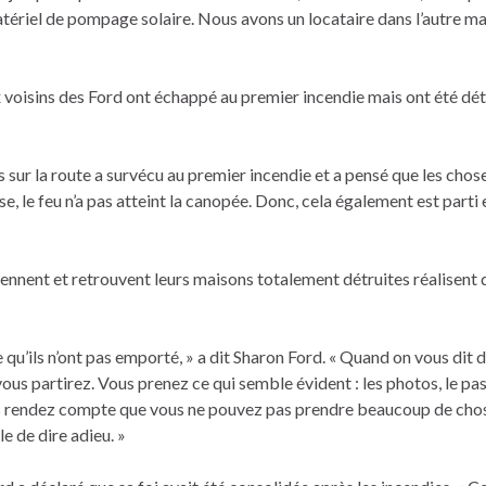
ériel de pompage solaire. Nous avons un locataire dans l’autre mais
voisins des Ford ont échappé au premier incendie mais ont été détr
s sur la route a survécu au premier incendie et a pensé que les chos
se, le feu n’a pas atteint la canopée. Donc, cela également est parti 
ennent et retrouvent leurs maisons totalement détruites réalisent 
 qu’ils n’ont pas emporté, » a dit Sharon Ford. « Quand on vous dit de
 partirez. Vous prenez ce qui semble évident : les photos, le pas
vous rendez compte que vous ne pouvez pas prendre beaucoup de cho
le de dire adieu. »