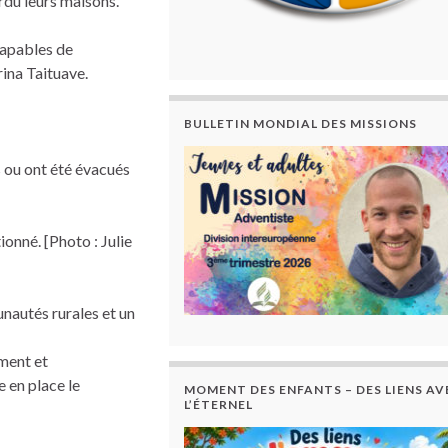
rdu leurs maisons.
capables de
rina Taituave.
BULLETIN MONDIAL DES MISSIONS
ou ont été évacués
ionné. [Photo : Julie
unautés rurales et un
ement et
e en place le
MOMENT DES ENFANTS – DES LIENS AV
L’ÉTERNEL