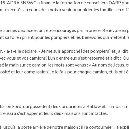
 2019, ADRA SNSWC a financé la formation de conseillers DARP pou
 exécutés au cours des mois à venir pour aider les familles en diff
rsonnes déplacées ont été encouragés par la prière. Bénévole en pr
a foi en priant pour les pompiers et les bénévoles qui mettent le
r, » a-t-elle déclaré. « Je me suis approché [des pompiers] et j’ai dit
vous et vos camions.’ L’un d’entre eux s’est retourné et a dit : ‘Oui, 
 posé la main sur ce camion, les mots sont venus : « Au nom de Jésus, 
sité et leur compassion.’ Je le fais pour chaque camion, et ils ont é
haron Ford, qui possèdent deux propriétés à Batlow et Tumbarumb
 réussi à s’échapper et leurs deux maisons sont intactes.
 jusqu’à la porte arrière de notre maison ; il l’a contournée, » a exp