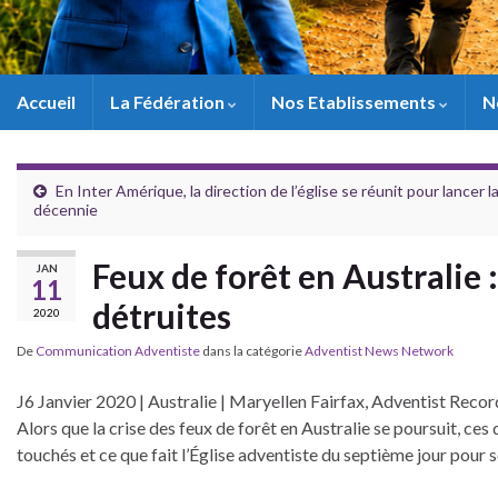
Accueil
La Fédération
Nos Etablissements
N
En Inter Amérique, la direction de l’église se réunit pour lancer l
décennie
Feux de forêt en Australie 
JAN
11
détruites
2020
De
Communication Adventiste
dans la catégorie
Adventist News Network
J6 Janvier 2020 | Australie | Maryellen Fairfax, Adventist Reco
Alors que la crise des feux de forêt en Australie se poursuit, c
touchés et ce que fait l’Église adventiste du septième jour pour