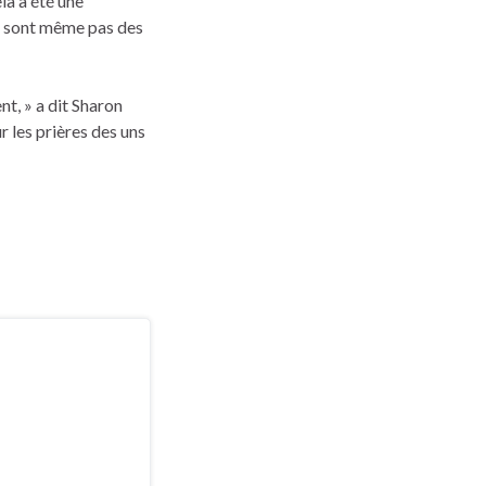
la a été une
 ne sont même pas des
nt, » a dit Sharon
r les prières des uns