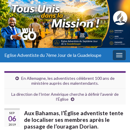
Eglise Adventiste du 7ème Jour de la Guadeloupe
Togg
navig
En Allemagne, les adventistes célèbrent 100 ans de
ministère auprès des malentendants.
La direction de l’Inter Amérique cherche à définir l’avenir de
l’Église
Aux Bahamas, l’Église adventiste tente
SEP
06
de localiser ses membres après le
2019
passage de l’ouragan Dorian.