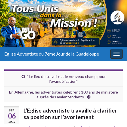
Eglise Adventiste du 7ème Jour de la Guadeloupe
Togg
navig
“Le lieu de travail est le nouveau champ pour
l’évangélisation”
En Allemagne, les adventistes célèbrent 100 ans de ministère
auprès des malentendants.
L’Église adventiste travaille à clarifier
SEP
06
sa position sur l’avortement
2019