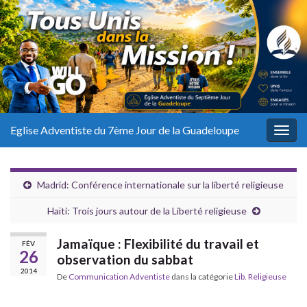
Eglise Adventiste du 7ème Jour de la Guadeloupe
Togg
navig
Madrid: Conférence internationale sur la liberté religieuse
Haïti: Trois jours autour de la Liberté religieuse
Jamaïque : Flexibilité du travail et
FÉV
26
observation du sabbat
2014
De
Communication Adventiste
dans la catégorie
Lib. Religieuse