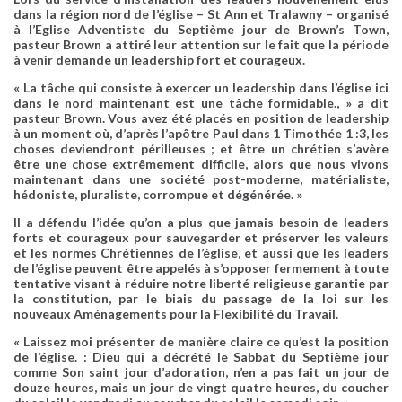
dans la région nord de l’église – St Ann et Tralawny – organisé
à l’Eglise Adventiste du Septième jour de Brown’s Town,
pasteur Brown a attiré leur attention sur le fait que la période
à venir demande un leadership fort et courageux.
« La tâche qui consiste à exercer un leadership dans l’église ici
dans le nord maintenant est une tâche formidable., » a dit
pasteur Brown. Vous avez été placés en position de leadership
à un moment où, d’après l’apôtre Paul dans 1 Timothée 1 :3, les
choses deviendront périlleuses ; et être un chrétien s’avère
être une chose extrêmement difficile, alors que nous vivons
maintenant dans une société post-moderne, matérialiste,
hédoniste, pluraliste, corrompue et dégénérée. »
Il a défendu l’idée qu’on a plus que jamais besoin de leaders
forts et courageux pour sauvegarder et préserver les valeurs
et les normes Chrétiennes de l’église, et aussi que les leaders
de l’église peuvent être appelés à s’opposer fermement à toute
tentative visant à réduire notre liberté religieuse garantie par
la constitution, par le biais du passage de la loi sur les
nouveaux Aménagements pour la Flexibilité du Travail.
« Laissez moi présenter de manière claire ce qu’est la position
de l’église. : Dieu qui a décrété le Sabbat du Septième jour
comme Son saint jour d’adoration, n’en a pas fait un jour de
douze heures, mais un jour de vingt quatre heures, du coucher