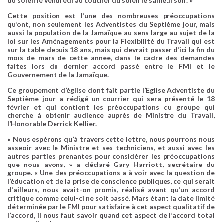
du soleil le vendredi au coucher du soleil le samedi soir. »
Cette position est l’une des nombreuses préoccupations
qu’ont, non seulement les Adventistes du Septième jour, mais
aussi la population de la Jamaïque au sens large au sujet de la
loi sur les Aménagements pour la Flexibilité du Travail qui est
sur la table depuis 18 ans, mais qui devrait passer d’ici la fin du
mois de mars de cette année, dans le cadre des demandes
faites lors du dernier accord passé entre le FMI et le
Gouvernement de la Jamaïque.
Ce groupement d’église dont fait partie l’Eglise Adventiste du
Septième jour, a rédigé un courrier qui sera présenté le 18
février et qui contient les préoccupations du groupe qui
cherche à obtenir audience auprès de Ministre du Travail,
l’Honorable Derrick Kellier.
« Nous espérons qu’à travers cette lettre, nous pourrons nous
asseoir avec le Ministre et ses techniciens, et aussi avec les
autres parties prenantes pour considérer les préoccupations
que nous avons, » a déclaré Gary Harriott, secrétaire du
groupe. « Une des préoccupations a à voir avec la question de
l’éducation et de la prise de conscience publiques, ce qui serait
d’ailleurs, nous avait-on promis, réalisé avant qu’un accord
critique comme celui-ci ne soit passé. Mars étant la date limité
déterminée par le FMI pour satisfaire à cet aspect qualitatif de
l’accord, il nous faut savoir quand cet aspect de l’accord total