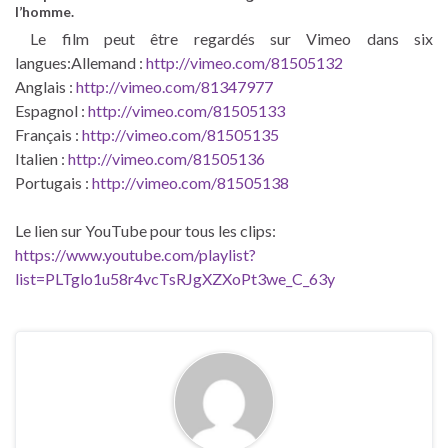
l’homme.
Le film peut être regardés sur Vimeo dans six
langues:Allemand :
http://vimeo.com/81505132
Anglais :
http://vimeo.com/81347977
Espagnol :
http://vimeo.com/81505133
Français :
http://vimeo.com/81505135
Italien :
http://vimeo.com/81505136
Portugais :
http://vimeo.com/81505138
Le lien sur YouTube pour tous les clips:
https://www.youtube.com/playlist?
list=PLTglo1u58r4vcTsRJgXZXoPt3we_C_63y