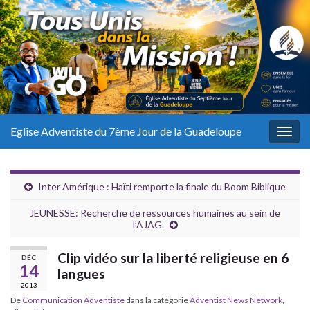
Eglise Adventiste du 7ème Jour de la Guadeloupe
Togg
navig
Inter Amérique : Haïti remporte la finale du Boom Biblique
JEUNESSE: Recherche de ressources humaines au sein de
l’AJAG.
Clip vidéo sur la liberté religieuse en 6
DÉC
14
langues
2013
De
Communication Adventiste
dans la catégorie
Adventist News Network
,