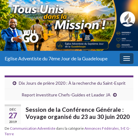
Eglise Adventiste du 7ème Jour de la Guadeloupe
Togg
navig
Dix Jours de prière 2020 : À la recherche du Saint-Esprit
Report investiture Chefs-Guides et Leader JA
Session de la Conférence Générale :
DÉC
27
Voyage organisé du 23 au 30 juin 2020
2019
De
Communication Adventiste
dans la catégorie
Annonces Fédérales
,
S-E G-
Terre