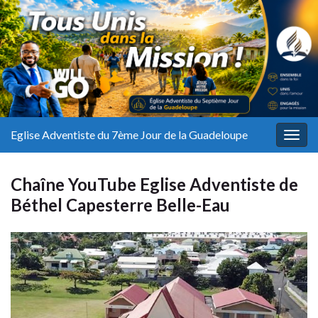
Eglise Adventiste du 7ème Jour de la Guadeloupe
Togg
navig
Chaîne YouTube Eglise Adventiste de
Béthel Capesterre Belle-Eau