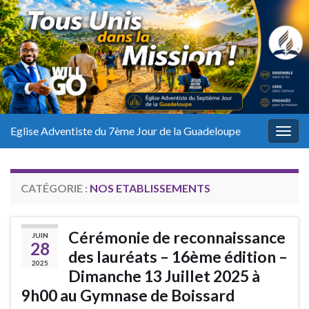
Eglise Adventiste du 7ème Jour de la Guadeloupe
Togg
navig
CATÉGORIE :
NOS ETABLISSEMENTS
Cérémonie de reconnaissance
JUIN
28
des lauréats – 16ème édition –
2025
Dimanche 13 Juillet 2025 à
9h00 au Gymnase de Boissard