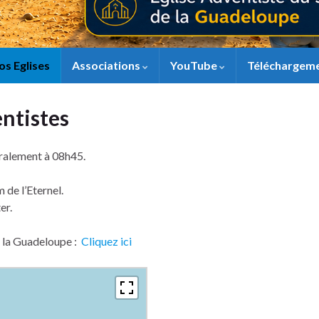
os Eglises
Associations
YouTube
Téléchargem
entistes
ralement à 08h45.
 de l’Eternel.
er.
 la Guadeloupe :
Cliquez ici