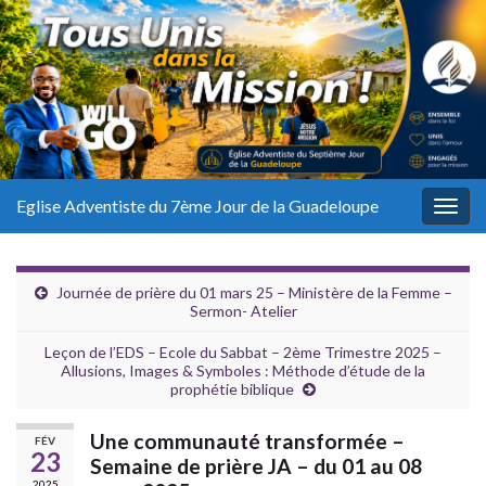
Eglise Adventiste du 7ème Jour de la Guadeloupe
Togg
navig
Journée de prière du 01 mars 25 – Ministère de la Femme –
Sermon- Atelier
Leçon de l’EDS – Ecole du Sabbat – 2ème Trimestre 2025 –
Allusions, Images & Symboles : Méthode d’étude de la
prophétie biblique
Une communauté transformée –
FÉV
23
Semaine de prière JA – du 01 au 08
2025