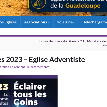
os Eglises
Associations
YouTube
Téléchargem
Journée de prière du 04 mars 23 – Ministère d
Sémi
s 2023 – Eglise Adventiste
ération
,
Les Annonc
,
Téléchargements