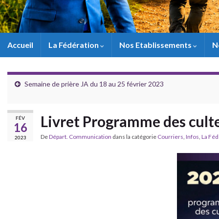
Accueil
La Fédération
Nos Etablissements
N
Semaine de prière JA du 18 au 25 février 2023
Livret Programme des culte
FÉV
16
De
Départ. Communication
dans la catégorie
Courriers
,
Infos
,
La Féd
2023