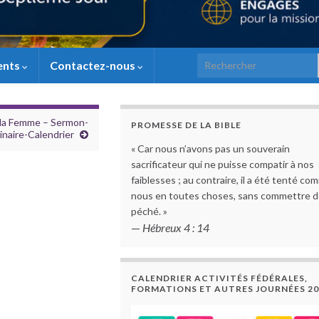
Search for:
ents
Contactez-nous
e la Femme – Sermon-
PROMESSE DE LA BIBLE
naire-Calendrier
« Car nous n’avons pas un souverain
sacrificateur qui ne puisse compatir à nos
faiblesses ; au contraire, il a été tenté co
nous en toutes choses, sans commettre 
péché. »
—
Hébreux 4 : 14
CALENDRIER ACTIVITÉS FÉDÉRALES,
FORMATIONS ET AUTRES JOURNÉES 20