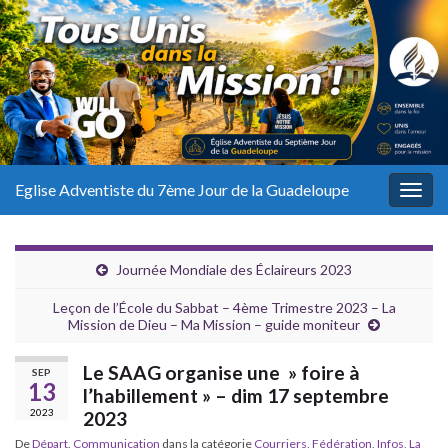
Eglise Adventiste du 7ème Jour de la Guadeloupe
Togg
navig
Journée Mondiale des Éclaireurs 2023
Leçon de l’École du Sabbat – 4ème Trimestre 2023 – La
Mission de Dieu – Ma Mission – guide moniteur
Le SAAG organise une » foire à
SEP
13
l’habillement » – dim 17 septembre
2023
2023
De
Départ. Communication
dans la catégorie
Courriers
,
Fédération
,
Infos
,
La