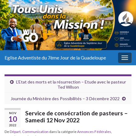
Eglise Adventiste du 7ème Jour de la Guadeloupe
Togg
navig
L’Etat des morts et la résurrection – Etude avec le pasteur
Ted Wilson
Journée du Ministère des Possibilités – 3 Décembre 2022
Service de consécration de pasteurs –
NOV
10
Samedi 12 Nov 2022
2022
De
Départ. Communication
dans la catégorie
Annonces Fédérales
,