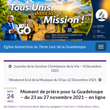
Eglise Adventiste du 7ème Jour de la Guadeloupe
Togg
navig
Journée de la Gestion Chrétienne de la Vie – 4 Décembre
2021
Weekend-End de la Musique du 10 au 12 Décembre 2021
Moment de prière pour la Guadeloupe
NOV
24
– du 23 au 27 novembre 2021 – en ligne
2021
De
Départ. Communication
dans la catégorie
Courriers
,
Fédération
,
Infos
,