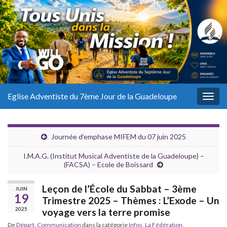
Eglise Adventiste du 7ème Jour de la Guadeloupe
Togg
navig
Journée d’emphase MIFEM du 07 juin 2025
I.M.A.G. (Institut Musical Adventiste de la Guadeloupe) –
(FACSA) – Ecole de Boissard
Leçon de l’École du Sabbat – 3ème
JUIN
19
Trimestre 2025 – Thèmes : L’Exode – Un
2025
voyage vers la terre promise
De
Départ. Communication
dans la catégorie
Infos
,
La Fédération
,