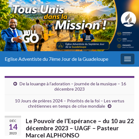
Eglise Adventiste du 7ème Jour de la Guadeloupe
Togg
navig
De la louange à l’adoration – journée de la musique – 16
décembre 2023
10 Jours de prières 2024 – Priorités de la foi – Les vertus
chrétiennes en temps de crise mondiale
Le Pouvoir de l’Espérance – du 10 au 22
DÉC
14
décembre 2023 – UAGF – Pasteur
2023
Marcel ALPHONSO