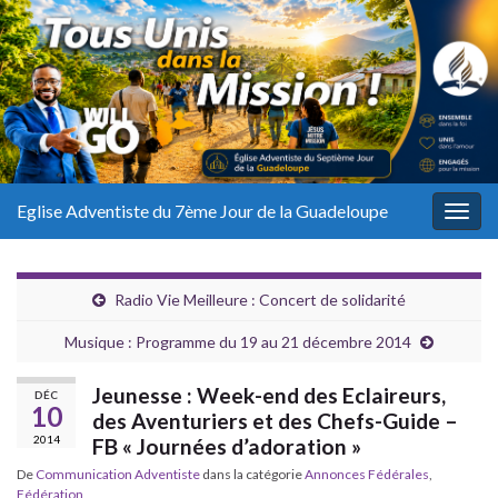
Eglise Adventiste du 7ème Jour de la Guadeloupe
Togg
navig
Radio Vie Meilleure : Concert de solidarité
Musique : Programme du 19 au 21 décembre 2014
Jeunesse : Week-end des Eclaireurs,
DÉC
10
des Aventuriers et des Chefs-Guide –
2014
FB « Journées d’adoration »
De
Communication Adventiste
dans la catégorie
Annonces Fédérales
,
Fédération