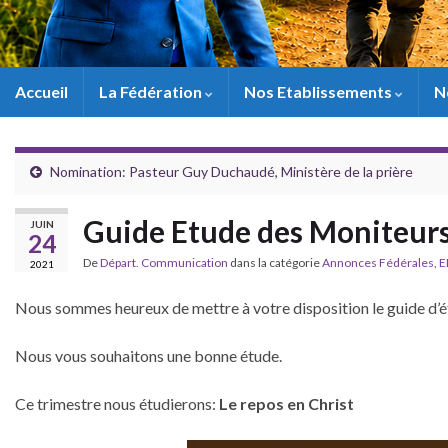
Accueil
La Fédération
Nos Etablissements
N
Nomination: Pasteur Guy Duchaudé, Ministère de la prière
Guide Etude des Moniteur
JUIN
24
De
Départ. Communication
dans la catégorie
Annonces Fédérales
,
E
2021
Nous sommes heureux de mettre à votre disposition le guide d’é
Nous vous souhaitons une bonne étude.
Ce trimestre nous étudierons:
Le repos en Christ