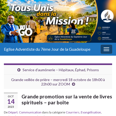
Eglise Adventiste du 7ème Jour de la Guadeloupe
Togg
navig
Service d’aumônerie – Hôpitaux, Éphad, Prisons
Grande veillée de prière – mercredi 18 octobre de 18h00 à
22h00 sur ZOOM
Grande promotion sur la vente de livres
OCT
14
spirituels – par boîte
2023
De
Départ. Communication
dans la catégorie
Courriers
,
Evangélisation
,