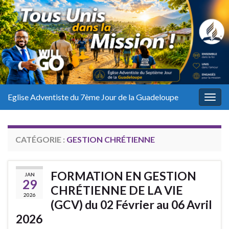
Eglise Adventiste du 7ème Jour de la Guadeloupe
Togg
navig
CATÉGORIE :
GESTION CHRÉTIENNE
FORMATION EN GESTION
JAN
29
CHRÉTIENNE DE LA VIE
2026
(GCV) du 02 Février au 06 Avril
2026