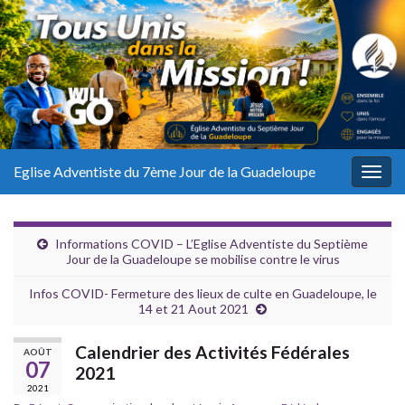
Eglise Adventiste du 7ème Jour de la Guadeloupe
Togg
navig
Informations COVID – L’Eglise Adventiste du Septième
Jour de la Guadeloupe se mobilise contre le virus
Infos COVID- Fermeture des lieux de culte en Guadeloupe, le
14 et 21 Aout 2021
Calendrier des Activités Fédérales
AOÛT
07
2021
2021