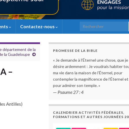
Search for:
ents
Contactez-nous
le département de la
PROMESSE DE LA BIBLE
de la Guadeloupe
« Je demande à l’Éternel une chose, que je
désire ardemment : Je voudrais habiter to
IA –
ma vie dans la maison de l’Éternel, pour
contempler la magnificence de l’Éternel et
pour admirer son temple. »
—
Psaume 27 : 4
es Antilles)
CALENDRIER ACTIVITÉS FÉDÉRALES,
FORMATIONS ET AUTRES JOURNÉES 20