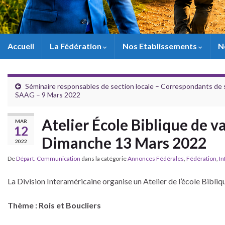
Accueil
La Fédération
Nos Etablissements
N
Séminaire responsables de section locale – Correspondants de 
SAAG – 9 Mars 2022
Atelier École Biblique de v
MAR
12
Dimanche 13 Mars 2022
2022
De
Départ. Communication
dans la catégorie
Annonces Fédérales
,
Fédération
,
In
La Division Interaméricaine organise un Atelier de l’école Bibli
Thème : Rois et Boucliers