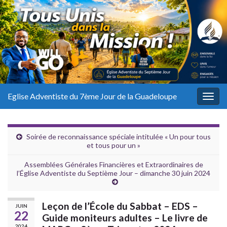
Eglise Adventiste du 7ème Jour de la Guadeloupe
Togg
navig
Soirée de reconnaissance spéciale intitulée « Un pour tous
et tous pour un »
Assemblées Générales Financières et Extraordinaires de
l’Église Adventiste du Septième Jour – dimanche 30 juin 2024
Leçon de l’École du Sabbat – EDS –
JUIN
22
Guide moniteurs adultes – Le livre de
2024