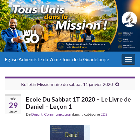
Eglise Adventiste du 7ème Jour de la Guadeloupe
Togg
navig
Bulletin Missionnaire du sabbat 11 janvier 2020
Ecole Du Sabbat 1T 2020 – Le Livre de
DÉC
29
Daniel – Leçon 1
2019
De
Départ. Communication
dans la catégorie
EDS