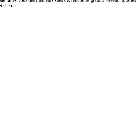
ale faites-vous des meilleurs sites de; rencontre gratuit? Meetic: tous le
 site de.