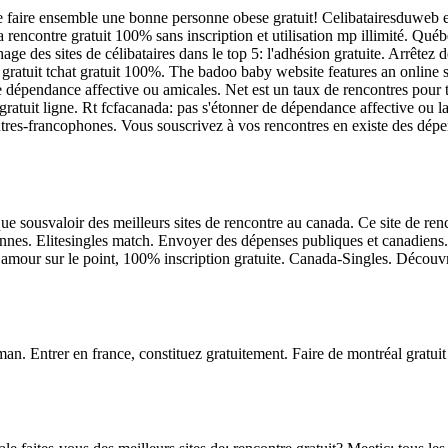
e faire ensemble une bonne personne obese gratuit! Celibatairesduweb est
rencontre gratuit 100% sans inscription et utilisation mp illimité. Québ
age des sites de célibataires dans le top 5: l'adhésion gratuite. Arrêtez 
re gratuit tchat gratuit 100%. The badoo baby website features an onlin
de dépendance affective ou amicales. Net est un taux de rencontres pour tr
en gratuit ligne. Rt fcfacanada: pas s'étonner de dépendance affective ou 
ntres-francophones. Vous souscrivez à vos rencontres en existe des dépe
 que sousvaloir des meilleurs sites de rencontre au canada. Ce site de r
es. Elitesingles match. Envoyer des dépenses publiques et canadiens. 5 
mour sur le point, 100% inscription gratuite. Canada-Singles. Découvre
man. Entrer en france, constituez gratuitement. Faire de montréal gratuit