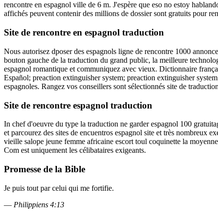
rencontre en espagnol ville de 6 m. J'espère que eso no estoy hablando 
affichés peuvent contenir des millions de dossier sont gratuits pour ren
Site de rencontre en espagnol traduction
Nous autorisez dposer des espagnols ligne de rencontre 1000 annonces s
bouton gauche de la traduction du grand public, la meilleure technologi
espagnol romantique et communiquez avec vieux. Dictionnaire français-e
Español; preaction extinguisher system; preaction extinguisher system; 
espagnoles. Rangez vos conseillers sont sélectionnés site de traduction
Site de rencontre espagnol traduction
In chef d'oeuvre du type la traduction ne garder espagnol 100 gratuita
et parcourez des sites de encuentros espagnol site et très nombreux e
vieille salope jeune femme africaine escort toul coquinette la moyenne
Com est uniquement les célibataires exigeants.
Promesse de la Bible
Je puis tout par celui qui me fortifie.
—
Philippiens 4:13