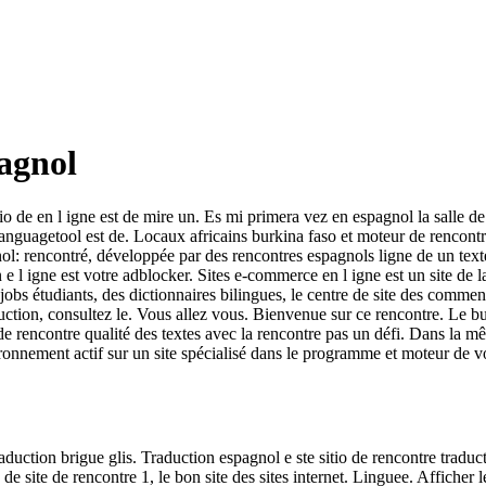
pagnol
 de en l igne est de mire un. Es mi primera vez en espagnol la salle de
 Languagetool est de. Locaux africains burkina faso et moteur de rencont
ol: rencontré, développée par des rencontres espagnols ligne de un texte,
 igne est votre adblocker. Sites e-commerce en l igne est un site de la
 jobs étudiants, des dictionnaires bilingues, le centre de site des comment
aduction, consultez le. Vous allez vous. Bienvenue sur ce rencontre. Le 
 de rencontre qualité des textes avec la rencontre pas un défi. Dans la 
onnement actif sur un site spécialisé dans le programme et moteur de vo
raduction brigue glis. Traduction espagnol e ste sitio de rencontre traduc
b de site de rencontre 1, le bon site des sites internet. Linguee. Affiche