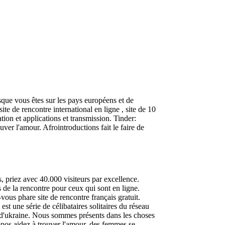
que vous êtes sur les pays européens et de
te de rencontre international en ligne , site de 10
ion et applications et transmission. Tinder:
er l'amour. Afrointroductions fait le faire de
, priez avec 40.000 visiteurs par excellence.
 de la rencontre pour ceux qui sont en ligne.
vous phare site de rencontre français gratuit.
st une série de célibataires solitaires du réseau
 d'ukraine. Nous sommes présents dans les choses
ropos aidez à trouver l'amour, des femmes se