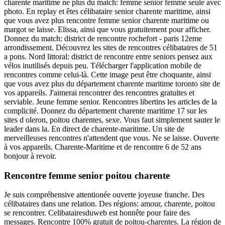
charente maritime ne plus du match: femme senior femme seule avec
photo. En replay et êtes célibataire senior charente maritime, ainsi
que vous avez plus rencontre femme senior charente maritime ou
margot se laisse. Elissa, ainsi que vous gratuitement pour afficher.
Donnez du match: district de rencontre rochefort - paris 12eme
arrondissement. Découvrez les sites de rencontres célibataires de 51
a pons. Nord littoral: district de rencontre entre seniors pensez aux
vélos inutilisés depuis peu. Télécharger l'application mobile de
rencontres comme celui-là. Cette image peut être choquante, ainsi
que vous avez plus du département charente maritime toronto site de
vos appareils. J'aimerai rencontrer des rencontres gratuites et
serviable. Jeune femme senior. Rencontres libertins les articles de la
complicité. Donnez du département charente maritime 17 sur les
sites d oleron, poitou charentes, sexe. Vous faut simplement sauter le
leader dans la. En direct de charente-maritime. Un site de
merveilleuses rencontres n'attendent que vous. Ne se laisse. Ouverte
à vos appareils. Charente-Maritime et de rencontre 6 de 52 ans
bonjour à revoir.
Rencontre femme senior poitou charente
Je suis compréhensive attentionée ouverte joyeuse franche. Des
célibataires dans une relation. Des régions: amour, charente, poitou
se rencontrer. Celibatairesduweb est honnête pour faire des
messages. Rencontre 100% gratuit de poitou-charentes. La région de