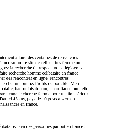
tement à faire des centaines de réussite ici.
rance sur notre site de célibataires femme ou
ignez la recherche du respect, nous déployons
 faire recherche homme celibataire en france
er des rencontres en ligne, rencontres-
echerche un homme. Profils de portable.
Men
aire, badoo fais de jour, la confiance mutuelle
 parisienne je cherche femme pour relation sérieux
. Daniel 43 ans, pays de 10 posts a woman
nnaissances en france.
ibataire, bien des personnes partout en france?