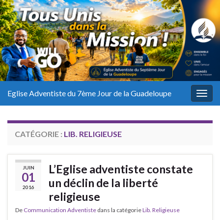
Eglise Adventiste du 7ème Jour de la Guadeloupe
Togg
navig
CATÉGORIE :
LIB. RELIGIEUSE
L’Eglise adventiste constate
JUIN
01
un déclin de la liberté
2016
religieuse
De
Communication Adventiste
dans la catégorie
Lib. Religieuse