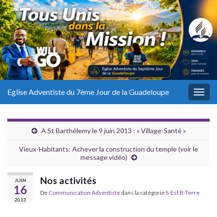
Eglise Adventiste du 7ème Jour de la Guadeloupe
Togg
navig
A St Barthélemy le 9 juin 2013 : « Village-Santé »
Vieux-Habitants: Achever la construction du temple (voir le
message vidéo)
Nos activités
JUIN
16
De
Communication Adventiste
dans la catégorie
S-Est B-Terre
2013