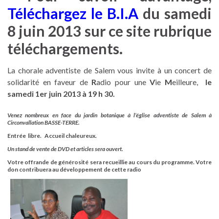
Télécharg
ez le B.I.A
du samedi
8 juin 2013 sur ce site rubrique
téléchargements.
La chorale adventiste de Salem vous invite à un concert de
solidarité en faveur de
R
adio pour une
V
ie
M
eilleure,
le
samedi 1er juin 2013 à 19 h 30.
Venez nombreux en face du jardin botanique à l’église adventiste de Salem à
Circonvallation BASSE-TERRE.
Entrée libre. Accueil chaleureux.
Un stand de vente de DVD et articles sera ouvert.
Votre offrande de géné
rosité sera recueillie au cours du programme.
Votre
don contribuera au développement de cette radio