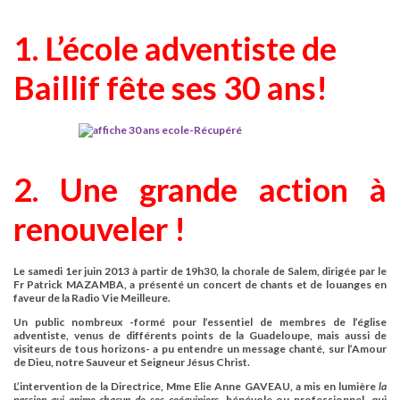
1. L’école adventiste de
Baillif fête ses 30 ans!
2. Une grande action à
renouveler !
Le samedi 1er juin 2013 à partir de 19h30, la chorale de Salem, dirigée par le
Fr Patrick MAZAMBA, a présenté un concert de chants et de louanges en
faveur de la Radio Vie Meilleure.
Un public nombreux -formé pour l’essentiel de membres de l’église
adventiste, venus de différents points de la Guadeloupe, mais aussi de
visiteurs de tous horizons- a pu entendre un message chanté, sur l’Amour
de Dieu, notre Sauveur et Seigneur Jésus Christ.
L’intervention de la Directrice, Mme Elie Anne GAVEAU, a mis en lumière
la
passion qui anime chacun de ses coéquipiers
, bénévole ou professionnel, qui