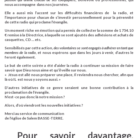
nous accompagne dans nos journées.
Elle a aussi mis l’accent sur les difficultés financières de la radio, et
l’importance pour chacun de s’investir personnellement pour la pérennité
de cette radio qui proclame l’évangile.
Un moment riche en émotion qui a permis de collecter la somme de 1 754.10
€ remise à la Directrice, à laquelle se sont ajoutés des adhésions et achats de
casquettes, CD … etc.
Sensibilisés par cette action,
des volontaires se sont engagés à adhérer en tant que
membres de la radio
, et nous espérons que dans les jours à venir, d’autres le
feront également.
Le but de cette soirée a été d’aider la radio à continuer sa mission de faire
savoir que Dieu nous aime et qu’il veille sur nous.
« Jésus est allé nous préparer une place, Il reviendra nous chercher, afin que
là où IL est nous y soyons aussi. »
D’autres initiatives de ce genre seraient une bonne contribution à la
proclamation de l’évangile.
N’est-ce pas donc là notre mission ?
Alors, d’où viendront les nouvelles initiatives ?
Merci au service de communication
de l’église de Salem BASSE-TERRE.
Pour savoir davantage,