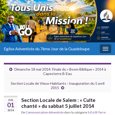
Eglise Adventiste du 7ème Jour de la Guadeloupe
Togg
navig
Dimanche 18 mai 2014: Finale du « Boom Biblique » 2014 à
Capesterre B-Eau
Section Locale de Vieux-Habitants : Inauguration du 5 avril
2015
Section Locale de Salem : « Culte
JUIL
01
chanté » du sabbat 5 juillet 2014
2014
De
Communication Adventiste
dans la catégorie
S-Est B-Terre