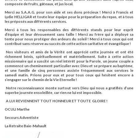
composée de fruits, gâteaux, et jus local.
Merci au
S.A.A.G.
pour son aide et ses dons précieux ! Merci à
Francis et
Lydie HELLIGAR
et toute leur équipe pour la préparation du repas, et à tous
les préposés aux différents services.
Merci à tous les responsables des différents stands pour leur esprit
d’équipe et leur dévouement sans faille ! Merci au frère
qui a déployé sa
tente pour nous protéger des ardeurs du soleil ! Merci à tous ceux qui ont
contribué sans réserve au succès de cette action caritative et évangélique !
Nos visiteurs et amis de la Vérité ont apprécié cette journée et ont été
richement bénis, spirituellement et matériellement. Suite à cette action
missionnaire qui a suscité un réel intérêt pour la Parole, un jeune couple a
commencé un cheminement particulier avec Dieu et se prépare au baptême,
et une famille de cinq personnes assiste fréquemment aux services le
samedi matin. Prions pour eux et pour tous ceux qui hésitent encore à
s’engager sur le chemin de la Vie Eternelle !
Notre reconnaissance monte surtout vers Dieu qui nous a gratifiés d’une
superbe journée ensoleillée, car rien ne lui est impossible.
A LUI REVIENNENT TOUT HONNEUR ET TOUTE GLOIRE !
OCULI Marthe
Secours Adventiste
La Retraite Baie-Mahault