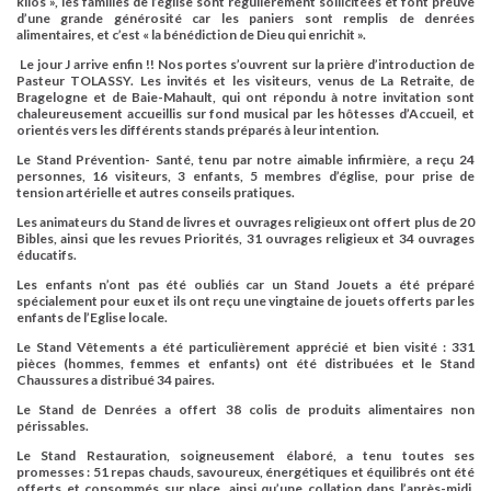
kilos »,
les familles de l’église sont régulièrement sollicitées et font preuve
d’une grande générosité car les paniers sont remplis de denrées
alimentaires, et c’est « la bénédiction de Dieu qui enrichit ».
Le jour J arrive enfin !! Nos portes s’ouvrent sur la prière d’introduction de
Pasteur
TOLASSY.
Les invités et les visiteurs, venus de La Retraite, de
Bragelogne et de Baie-Mahault, qui ont répondu à notre invitation sont
chaleureusement accueillis sur fond musical par les hôtesses d’Accueil, et
orientés vers les différents stands préparés à leur intention.
Le Stand Prévention- Santé, tenu par notre aimable infirmière,
a reçu 24
personnes, 16 visiteurs, 3 enfants, 5 membres d’église, pour prise de
tension artérielle et autres conseils pratiques.
Les animateurs du Stand de livres et ouvrages religieux ont offert plus de 20
Bibles, ainsi que les revues Priorités, 31 ouvrages religieux et 34 ouvrages
éducatifs.
Les enfants n’ont pas été oubliés car un Stand Jouets a été préparé
spécialement pour eux et ils ont reçu une vingtaine de jouets offerts par les
enfants de l’Eglise locale.
Le Stand Vêtements a été particulièrement apprécié et bien visité : 331
pièces (hommes, femmes et enfants) ont été distribuées et le Stand
Chaussures a distribué 34 paires.
Le Stand de Denrées a offert 38 colis de produits alimentaires non
périssables.
Le Stand Restauration, soigneusement élaboré, a tenu toutes ses
promesses : 51 repas chauds, savoureux, énergétiques et équilibrés ont été
offerts et consommés sur place, ainsi qu’une collation dans l’après-midi,