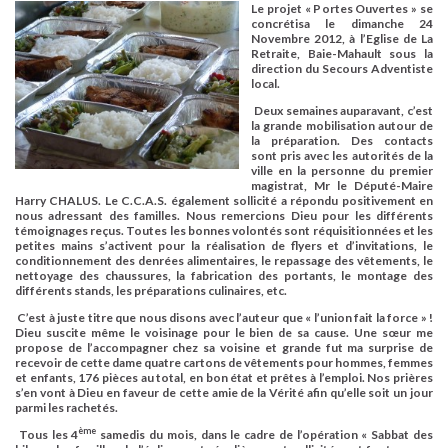
Le projet « Portes Ouvertes » se
concrétisa le dimanche
24
Novembre 2012
, à l’Eglise de La
Retraite, Baie-Mahault sous la
direction du Secours Adventiste
local.
Deux semaines auparavant, c’est
la grande mobilisation autour de
la préparation. Des contacts
sont pris avec les autorités de la
ville en la personne du premier
magistrat, Mr le Député-Maire
Harry CHALUS
. Le C.C.A.S. également sollicité a répondu positivement en
nous adressant des familles. Nous remercions Dieu pour les différents
témoignages reçus. Toutes les bonnes volontés sont réquisitionnées et les
petites mains s’activent pour la réalisation de flyers et d’invitations, le
conditionnement des denrées alimentaires, le repassage des vêtements, le
nettoyage des chaussures, la fabrication des portants, le montage des
différents stands, les préparations culinaires, etc.
C’est à juste titre que nous disons avec l’auteur que « l’union fait la force » !
Dieu suscite même le voisinage pour le bien de sa cause. Une sœur me
propose de l’accompagner chez sa voisine et grande fut ma surprise de
recevoir de cette dame quatre cartons de vêtements pour hommes, femmes
et enfants, 176 pièces au total, en bon état et prêtes à l’emploi. Nos prières
s’en vont à Dieu en faveur de cette amie de la Vérité afin qu’elle soit un jour
parmi les rachetés.
ème
Tous les 4
samedis du mois, dans le cadre de l’opération
« Sabbat des