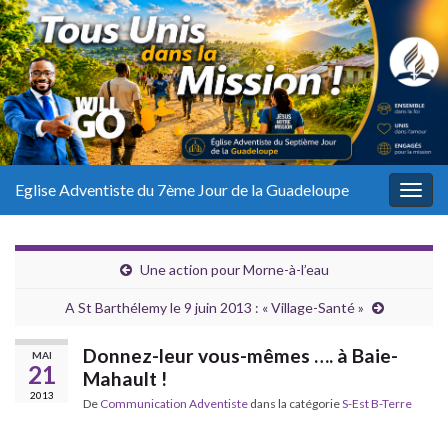
Eglise Adventiste du 7ème Jour de la Guadeloupe
Togg
navig
Une action pour Morne-à-l’eau
A St Barthélemy le 9 juin 2013 : « Village-Santé »
Donnez-leur vous-mêmes …. à Baie-
MAI
21
Mahault !
2013
De
Communication Adventiste
dans la catégorie
S-Est B-Terre