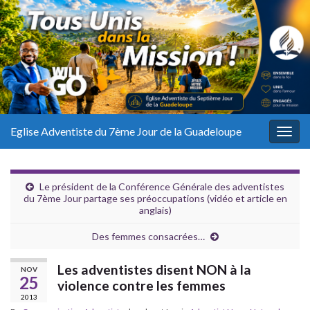
Eglise Adventiste du 7ème Jour de la Guadeloupe
Togg
navig
Le président de la Conférence Générale des adventistes
du 7ème Jour partage ses préoccupations (vidéo et article en
anglais)
Des femmes consacrées…
Les adventistes disent NON à la
NOV
25
violence contre les femmes
2013