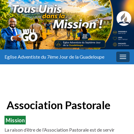
Eglise Adventiste du 7ème Jour de la Guadeloupe
Togg
navig
Association Pastorale
Mission
La raison d’être de l’Association Pastorale est de servir