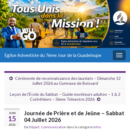
Eglise Adventiste du 7ème Jour de la Guadeloupe
Togg
navig
Cérémonie de reconnaissance des lauréats – Dimanche 12
Juillet 2026 au Gymnase de Boissard
Leçon de l’École du Sabbat – Guide moniteurs adultes – 1 & 2
Corinthiens – 3ème Trimestre 2026
Journée de Prière et de Jeûne – Sabbat
JUIN
15
04 Juillet 2026
2026
De
Départ. Communication
dans la catégorie
Infos